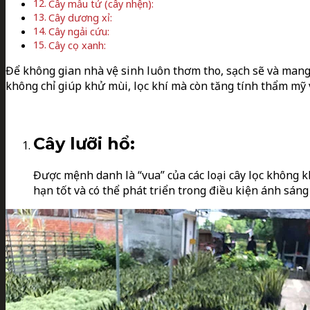
Cây mẫu tử (cây nhện):
Cây dương xỉ:
Cây ngải cứu:
Cây cọ xanh:
Để không gian nhà vệ sinh luôn thơm tho, sạch sẽ và mang lạ
không chỉ giúp khử mùi, lọc khí mà còn tăng tính thẩm mỹ 
Cây lưỡi hổ:
Được mệnh danh là “vua” của các loại cây lọc không k
hạn tốt và có thể phát triển trong điều kiện ánh sán