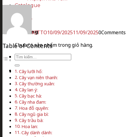
Catalogue
Tin tức
Liên hệ
KITTO
10/09/2025
11/09/2025
0
Comments
Giỏ hàng
Chưa có sản phẩm trong giỏ hàng.
Table of Contents
Tìm
kiếm:
Cây lưỡi hổ:
Cây vạn niên thanh:
Cây thường xuân:
Cây lan ý:
Cây bạc hà:
Cây nha đam:
Hoa đỗ quyên:
Cây ngũ gia bì:
Cây trầu bà:
Hoa lan:
Cây dành dành: