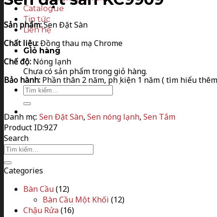
Catalogue
Tin tức
Sản phẩm:
Sen Đặt Sàn
Liên hệ
Chất liệu:
Đồng thau mạ Chrome
Giỏ hàng
Chế độ:
Nóng lạnh
Chưa có sản phẩm trong giỏ hàng.
Bảo hành:
Phần thân 2 năm, phụ kiện 1 năm ( tìm hiểu thê
Tìm
kiếm:
Danh mục:
Sen Đặt Sàn
,
Sen nóng lạnh
,
Sen Tắm
Product ID:
927
Search
Tìm
kiếm:
Categories
Bàn Cầu
(12)
Bàn Cầu Một Khối
(12)
Chậu Rửa
(16)