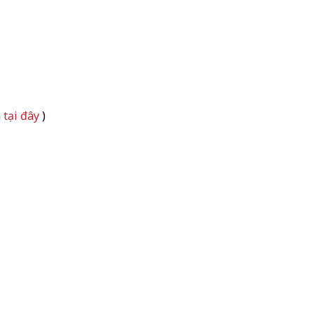
m
tại đây
)