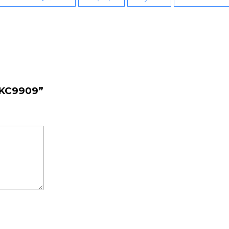
n KC9909”