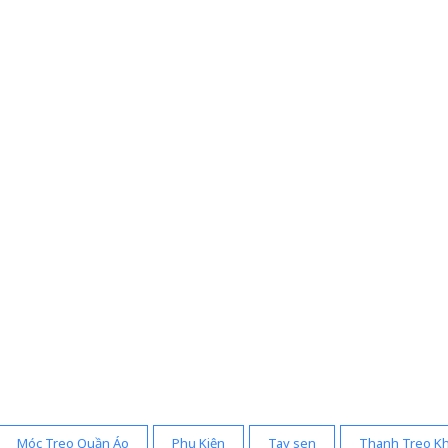
Móc Treo Quần Áo
Phụ Kiện
Tay sen
Thanh Treo K