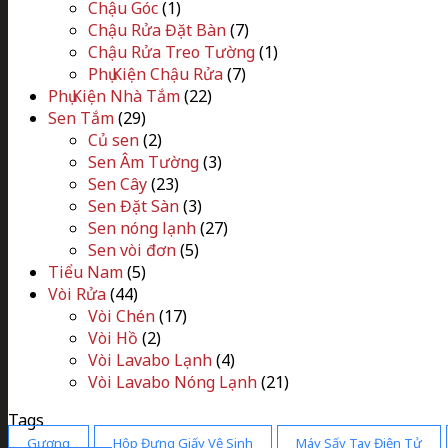
Chậu Góc
(1)
Chậu Rửa Đặt Bàn
(7)
Chậu Rửa Treo Tường
(1)
Phụ Kiện Chậu Rửa
(7)
Phụ Kiện Nhà Tắm
(22)
Sen Tắm
(29)
Củ sen
(2)
Sen Âm Tường
(3)
Sen Cây
(23)
Sen Đặt Sàn
(3)
Sen nóng lạnh
(27)
Sen vòi đơn
(5)
Tiểu Nam
(5)
Vòi Rửa
(44)
Vòi Chén
(17)
Vòi Hồ
(2)
Vòi Lavabo Lạnh
(4)
Vòi Lavabo Nóng Lạnh
(21)
Tags
Gương
Hộp Đựng Giấy Vệ Sinh
Máy Sấy Tay Điện Tử